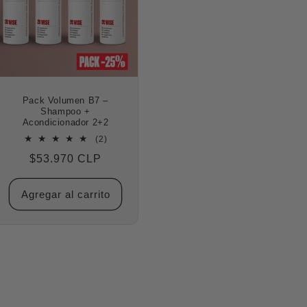
Pack Volumen B7 –
Shampoo +
Acondicionador 2+2
2
(2)
reseñas
Precio
$53.970 CLP
totales
habitual
Agregar al carrito