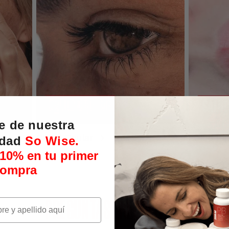
e de nuestra
Salud Ocular
Salud Ín
idad
So Wise.
10% en tu primer
compra
PREGUNTAS FRECUENTES