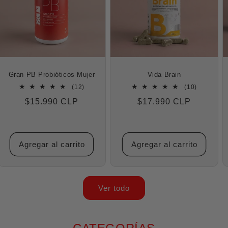
Gran PB Probióticos Mujer
Vida Brain
12
10
(12)
(10)
reseñas
reseñas
Precio
$15.990 CLP
Precio
$17.990 CLP
totales
totales
habitual
habitual
Agregar al carrito
Agregar al carrito
Ver todo