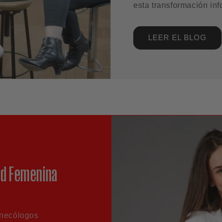
esta transformación in
LEER EL BLOG
ud Femenina
inecólogos