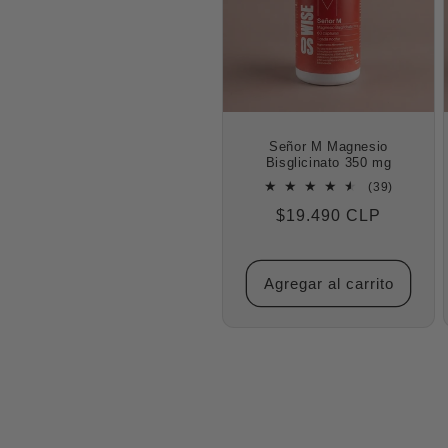
Señor M Magnesio
Bisglicinato 350 mg
39
(39)
reseñas
Precio
$19.490 CLP
totales
habitual
Agregar al carrito