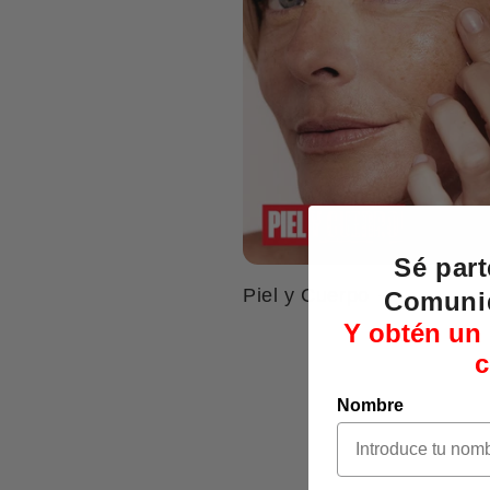
Sé part
Piel y Cuerpo
Comun
Y obtén un 
Nombre